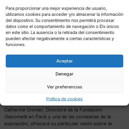
la mirada, el brillo de vida en los ojos de cada
Para proporcionar una mejor experiencia de usuario,
individuo. Para él, la mirada, el modo en el que la
utilizamos cookies para acceder y/o almacenar la información
mirada puede penetrar en el espacio del espectador,
del dispositivo. Su consentimiento nos permitirá procesar
es muy importante.
datos como el comportamiento de navegación o IDs únicos
en este sitio. La ausencia o la retirada del consentimiento
Tras experimentar con técnicas de dibujo surrealistas
pueden afectar negativamente a ciertas características y
funciones.
o abstractas, el artista regresa a una técnica más
tradicional: pintando a partir del natural, algo que
practica hasta su muerte. Los esbozos compulsivos
Aceptar
que el artista realiza a diario son un ejercicio de
búsqueda de la verdad en la representación.
Denegar
Didaktika
Ver preferencias
Conferencia: Alberto Giacometti
(17 de octubre)
Política de cookies
Catherine Grenier, Directora de la Fundación
Giacometti en París y una de las comisarias de la
exposición, ofrecerá su particular visión sobre la