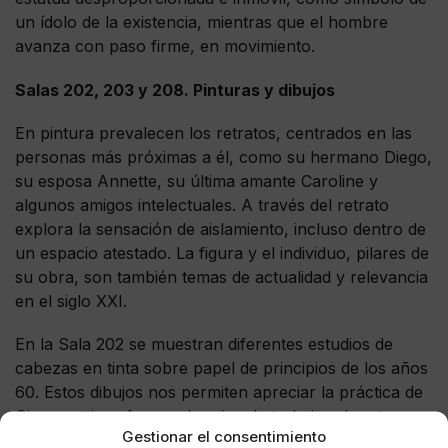
un ídolo de la existencia, mientras que el hombre
avanza con paso firme, en movimiento.
Salas 202, 203 y 208. Pinturas y dibujos
En pintura prevalecen los retratos, centrados en las
personas más próximas a él, como su hermano Diego,
su esposa Annette, su última amante Caroline y
algunos amigos intelectuales. A través del retrato
explora la sensación de aislamiento, incluso dentro de
un espacio atestado. La figura y el individuo, pilares de
su obra, son también temas de actualidad y relevancia
en el siglo XXI.
En la Sala 202 se muestran diferentes estudios de
cabezas en tinta sobre papel de principios de los años
60. Estos dibujos nos permiten apreciar la práctica de
Giacometti; su forma obsesiva de trabajar el rostro en
Gestionar el consentimiento
los dibujos, en los que intenta incesantemente captar