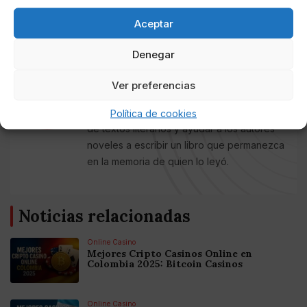
Aceptar
AUTOR
MirenA
Denegar
Licenciada en Humanidades-Empresa,
autora de Las cerezas del café, Cuando te
Ver preferencias
conocí y Conecta con tu gato. Mi vocación
es la corrección, de estilo y ortotipográfica,
Política de cookies
de textos literarios y ayudar a los autores
noveles a escribir un libro que permanezca
en la memoria de quien lo leyó.
Noticias relacionadas
Online Casino
Mejores Cripto Casinos Online en
Colombia 2025: Bitcoin Casinos
Online Casino