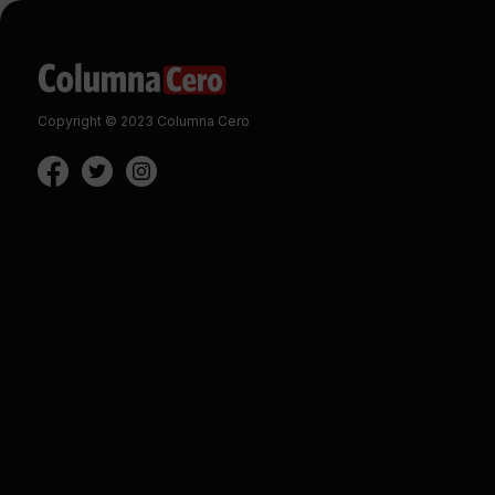
Copyright © 2023 Columna Cero