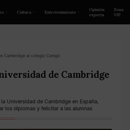
Opinión
Zona
es
Cultura
Entretenimiento
experta
VIP
de Cambridge al colegio Canigó
niversidad de Cambridge
la Universidad de Cambridge en España,
 los diplomas y felicitar a las alumnas