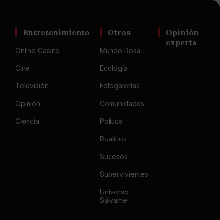
Entretenimiento
Otros
Opinión
experta
Online Casino
Mundo Rosa
Cine
Ecología
Televisión
Fotogalerías
Opinión
Comunidades
Ciencia
Política
Realities
Sucesos
Supervivientes
Universo
Sálvame