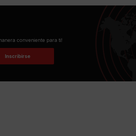
 manera conveniente para ti!
Inscribirse