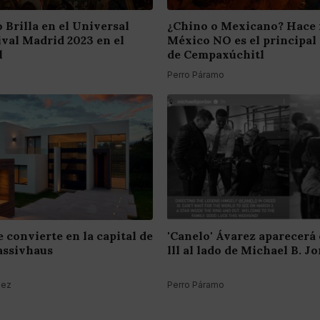
 Brilla en el Universal
¿Chino o Mexicano? Hace
ival Madrid 2023 en el
México NO es el principal
l
de Cempaxúchitl
Perro Páramo
 convierte en la capital de
'Canelo' Ávarez aparecerá
Passivhaus
lll al lado de Michael B. J
hez
Perro Páramo