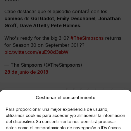
Cabe destacar que el episodio contará con los
cameos
de
Gal Gadot
,
Emily Deschanel
,
Jonathan
Groff
,
Dave Attell
y
Pete Holmes
.
Who's ready for the big 3-0?
#TheSimpsons
returns
for Season 30 on September 30! ??
pic.twitter.com/euE98d3sbW
— The Simpsons (@TheSimpsons)
28 de junio de 2018
Gestionar el consentimiento
AUTOR
Loida Cabeza
Para proporcionar una mejor experiencia de usuario,
Periodista y directora de comunicación.
utilizamos cookies para acceder y/o almacenar la información
del dispositivo. Su consentimiento nos permitirá procesar
datos como el comportamiento de navegación o IDs únicos