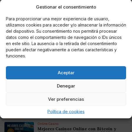
Revolucionó la
arquitectura francesa
Gestionar el consentimiento
contemporánea
y publicó numerosas
obras
exponiendo sus ideas sobre temas como el arte, la
Para proporcionar una mejor experiencia de usuario,
velocidad, la política y la urbanización.
utilizamos cookies para acceder y/o almacenar la información
del dispositivo. Su consentimiento nos permitirá procesar
datos como el comportamiento de navegación o IDs únicos
en este sitio. La ausencia o la retirada del consentimiento
pueden afectar negativamente a ciertas características y
AUTOR
funciones.
Pilar Pérez Pereda
Aceptar
Noticias relacionadas
Denegar
Online Casino
Ver preferencias
Mejores Cripto Casinos Online en
Colombia 2025: Bitcoin Casinos
Política de cookies
Online Casino
Mejores Casinos Online con Bitcoin y