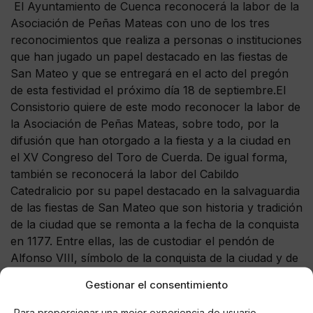
El Ayuntamiento de Cuenca reconocerá la labor de la
Asociación de Peñas Mateas con uno de los tres
reconocimientos que realiza a personas o instituciones
que han jugado un papel destacado en las fiestas de
San Mateo y que se entregará en el acto del pregón
de esta festividad el próximo día 18 de septiembre.El
Consistorio quiere de este modo reconocer la labor de
la Asociación de Peñas Mateas, sobre todo, por la
difusión que han otorgado a la fiesta y a la ciudad en
el XV Congreso del Toro de Cuerda. De igual forma,
también se reconocerá la labor del Cabildo
Catedralicio por su papel destacado en la salvaguardia
de las fiestas de San Mateo que son historia y tradición
de la ciudad que se remonta a la fecha de la conquista
en 1177. Entre ellas, las de custodiar el pendón de
Alfonso VIII, símbolo de la conquista de la ciudad y de
la historia de Cuenca.
Gestionar el consentimiento
Para proporcionar una mejor experiencia de usuario,