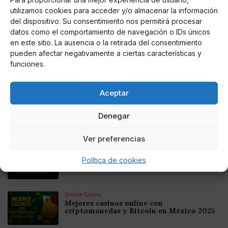
utilizamos cookies para acceder y/o almacenar la información
del dispositivo. Su consentimiento nos permitirá procesar
AUTOR
datos como el comportamiento de navegación o IDs únicos
Antonio Gómez
en este sitio. La ausencia o la retirada del consentimiento
pueden afectar negativamente a ciertas características y
funciones.
Noticias relacionadas
Aceptar
Online Casino
Mejores Cripto Casinos Online en
Denegar
Colombia 2025: Bitcoin Casinos
Ver preferencias
Online Casino
Mejores Casinos Online con Bitcoin y
Política de cookies
Criptomonedas en Argentina 2025
Online Casino
Mejores casinos online con
criptomonedas y Bitcoin en México 2025