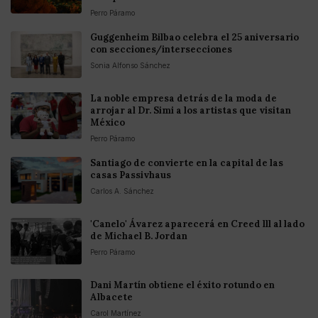
Perro Páramo
Guggenheim Bilbao celebra el 25 aniversario
con secciones/intersecciones
Sonia Alfonso Sánchez
La noble empresa detrás de la moda de
arrojar al Dr. Simi a los artistas que visitan
México
Perro Páramo
Santiago de convierte en la capital de las
casas Passivhaus
Carlos A. Sánchez
'Canelo' Ávarez aparecerá en Creed lll al lado
de Michael B. Jordan
Perro Páramo
Dani Martín obtiene el éxito rotundo en
Albacete
Carol Martínez