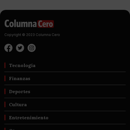
Copyright © 2023 Columna Cero
Tecnología
Finanzas
Deportes
Cultura
Entretenimiento