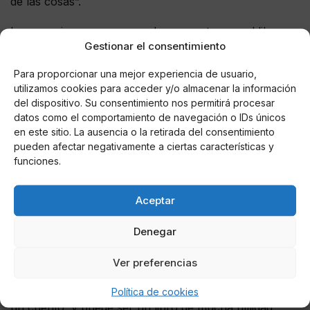
de las cosas”.
Las emociones que se pueden encontrar en el libro
Gestionar el consentimiento
son variadas, pues consta de 16 cuentos, “algunas de
ellas son difíciles de expresar por los niños y de
Para proporcionar una mejor experiencia de usuario,
trabajar por los adultos, como la envidia, el odio, la
utilizamos cookies para acceder y/o almacenar la información
aceptación, la satisfacción, la ternura…”, según su
del dispositivo. Su consentimiento nos permitirá procesar
autora.
datos como el comportamiento de navegación o IDs únicos
en este sitio. La ausencia o la retirada del consentimiento
Aunque lo importante de esta publicación son los
pueden afectar negativamente a ciertas características y
mensajes, Luís Rizo, pintor sevillano de conocida
funciones.
trayectoria artística, ha sabido casar perfectamente en
sus ilustraciones inéditas las historias que Maribel
Aceptar
Rabadán ha querido transmitir.
Denegar
Escribió los cuentos para niños de infantil a partir de
cuatro años, pero “con mi práctica docente estoy
Ver preferencias
comprobando que también es del gusto de chicos más
mayores, pues como yo siempre digo, a nadie amarga
Política de cookies
un cuento, y puede ser un libro de mucha utilidad