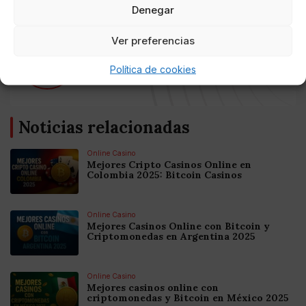
Denegar
Ver preferencias
AUTOR
Tristancho
Política de cookies
Noticias relacionadas
Online Casino
Mejores Cripto Casinos Online en
Colombia 2025: Bitcoin Casinos
Online Casino
Mejores Casinos Online con Bitcoin y
Criptomonedas en Argentina 2025
Online Casino
Mejores casinos online con
criptomonedas y Bitcoin en México 2025