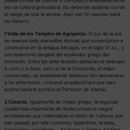
paleta infinita de colores y marcada irremediablemente
por la cultura grecolatina. No deberías visitarla; corres
el riesgo de que te atrape. Aquí van 10 razones para
no hacerlo:
1 Valle de los Templos de Agrigento.
El sur de la isla
se reserva siete maravillas dóricas que comenzaron a
construirse en la antigua Akragas, en el siglo VI a.c., y
son testimonio tangible del esplendor griego del
momento. Entre los siete templos destacan el dedicado
a Juno y a Zeus, pero el de la Concordia, el mejor
conservado, es simplemente delicioso (sin desmerecer
a los anteriores). Una joya arquitectónica que bien
podría hacerle sombra al Partenón de Atenas.
2 Catania.
Igualmente de origen griego, la segunda
ciudad más importante de Sicilia conserva rasgos
arrolladores que materializan el sinfín de culturas que
han pasado por ella: romanos, bizantinos, árabes,
normandos, españoles… Al abrigo y castigo del Etna,