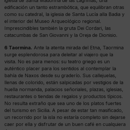
iglesia de Santa Madonna de las Lágrimas, una
edificación un tanto estrambótica, que equilibran otras
como su catedral, la iglesia de Santa Lucía alla Badia y
el interior del Museo Arqueológico regional.
Imprescindibles también la gruta Dei Cordari, las
catacumbas de San Giovanni y la Oreja de Dionisio.
6 Taormina.
Ante la atenta mirada del Etna, Taormina
surge esplendorosa para deleitar al viajero que la
visita. No es para menos: su teatro griego es un
auténtico placer para los sentidos al contemplar la
bahía de Naxos desde su graderío. Sus callejuelas,
llenas de colorido, están salpicadas por vestigios de la
huella normanda, palacios señoriales, plazas, iglesias,
restaurantes o tiendas de regalos y productos típicos.
No resulta extraño que sea uno de los platos fuertes
del turismo en Sicilia. A pesar de estar tan masificado,
un recorrido por la isla no estaría completo sin dejarse
caer por ella y disfrutar de un buen café en cualquiera