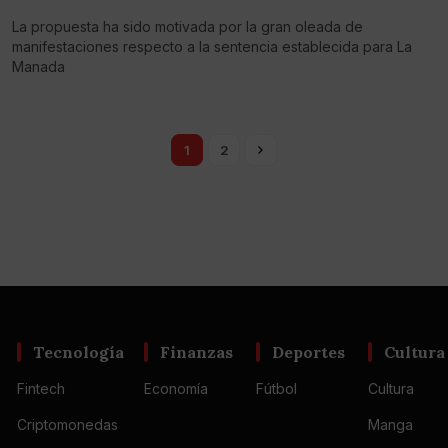
La propuesta ha sido motivada por la gran oleada de
manifestaciones respecto a la sentencia establecida para La
Manada
1
2
Tecnología
Finanzas
Deportes
Cultura
Fintech
Economía
Fútbol
Cultura
Criptomonedas
Manga