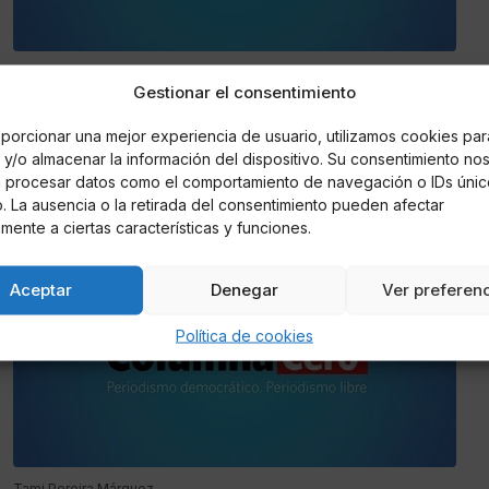
Tami Pereira Márquez
Gestionar el consentimiento
Profesionales de la justicia hablan de la
relación laboral con periodistas en la FCOM
porcionar una mejor experiencia de usuario, utilizamos cookies par
y/o almacenar la información del dispositivo. Su consentimiento no
Dos abogados y un inspector de policía aconsejaron a los
á procesar datos como el comportamiento de navegación o IDs únic
futuros periodistas
io. La ausencia o la retirada del consentimiento pueden afectar
mente a ciertas características y funciones.
OPINIÓN
Aceptar
Denegar
Ver preferen
Política de cookies
Tami Pereira Márquez