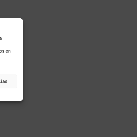
a
s
os en
cias