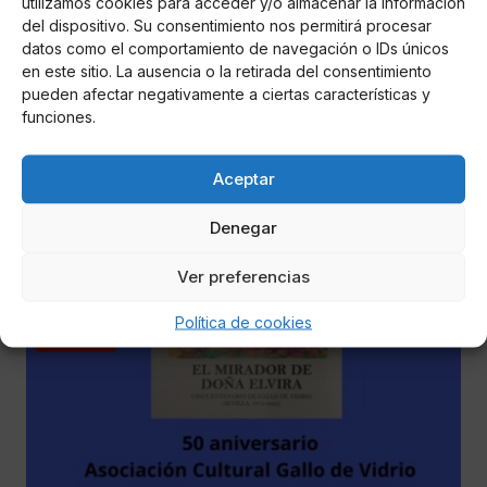
utilizamos cookies para acceder y/o almacenar la información
del dispositivo. Su consentimiento nos permitirá procesar
datos como el comportamiento de navegación o IDs únicos
en este sitio. La ausencia o la retirada del consentimiento
pueden afectar negativamente a ciertas características y
Ana Mancheño
funciones.
Subida del 15% para perceptores del Ingreso
Mínimo Vital y pensiones no contributivas
Aceptar
Se prorrogan durante tres meses más las medidas de
liquidez para las empresas y autónomo y se extienden las
Denegar
medidas de apoyo a la reconstrucción de la isla de La
Palma
Ver preferencias
Política de cookies
CULTURA