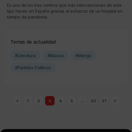
Es uno de los tres centros que más intervenciones de este
tipo hacen en España gracias al esfuerzo de un hospital en
tiempo de pandemia
Temas de actualidad
#Literatura
#Música
#Manga
#Partidos Políticos
1
2
3
4
5
…
20
21