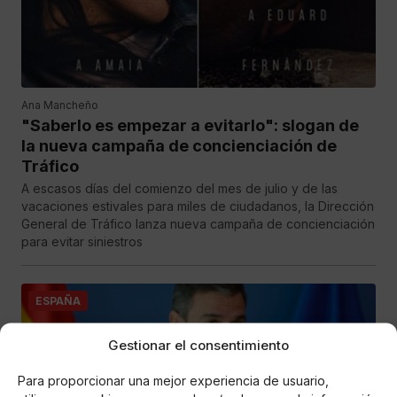
Ana Mancheño
"Saberlo es empezar a evitarlo": slogan de
la nueva campaña de concienciación de
Tráfico
A escasos días del comienzo del mes de julio y de las
vacaciones estivales para miles de ciudadanos, la Dirección
General de Tráfico lanza nueva campaña de concienciación
para evitar siniestros
ESPAÑA
Gestionar el consentimiento
Para proporcionar una mejor experiencia de usuario,