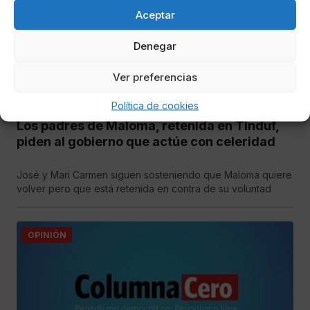
Aceptar
Denegar
Ver preferencias
Política de cookies
Ana Mancheño
Los padres de Maloma, retenida en Tinduf,
piden al gobierno que actúe con celeridad
José y Mari Carmen siguen sosteniendo que Maloma quiere
volver pero que está retenida en contra de su voluntad
OPINIÓN