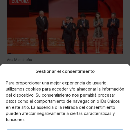
CULTURA
Ana Mancheño
El Colegio de Enfermería de Sevilla recibe la
Gestionar el consentimiento
Medalla de Oro de la Cruz Roja
Para proporcionar una mejor experiencia de usuario,
Bajo el lema “Mujer, compromiso y solidaridad”, se destaca
utilizamos cookies para acceder y/o almacenar la información
el papel fundamental, comprometido y solidario de las
del dispositivo. Su consentimiento nos permitirá procesar
mujeres en la sociedad.
datos como el comportamiento de navegación o IDs únicos
en este sitio. La ausencia o la retirada del consentimiento
pueden afectar negativamente a ciertas características y
COMUNIDADES
funciones.