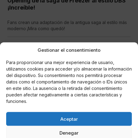
Opening de la saga de Freezer al estilo DBS
¡Increíble!
Fans crean una adaptación de la antigua saga al estilo más
moderno ¡Mira como quedó!
MANGA
Gestionar el consentimiento
Para proporcionar una mejor experiencia de usuario,
utilizamos cookies para acceder y/o almacenar la información
del dispositivo. Su consentimiento nos permitirá procesar
datos como el comportamiento de navegación o IDs únicos
en este sitio. La ausencia o la retirada del consentimiento
pueden afectar negativamente a ciertas características y
funciones.
Cesar Rodriguez
Fecha de estreno del capítulo 57 de Dragon
Aceptar
Ball Super
Denegar