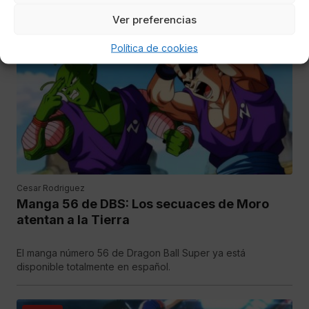
La lucha final contra Moro está más cerca que nunca
Ver preferencias
Política de cookies
ANIME
Cesar Rodriguez
Manga 56 de DBS: Los secuaces de Moro
atentan a la Tierra
El manga número 56 de Dragon Ball Super ya está
disponible totalmente en español.