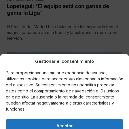
Lopetegui: "El equipo está con ganas de
ganar la Liga"
El técnico del Madrid hizo balance de la temporada tras el
magnífico partido ante la Roma y la estrepitosa derrota en
Nervión.
DEPORTES
Gestionar el consentimiento
Para proporcionar una mejor experiencia de usuario,
utilizamos cookies para acceder y/o almacenar la información
del dispositivo. Su consentimiento nos permitirá procesar
datos como el comportamiento de navegación o IDs únicos
en este sitio. La ausencia o la retirada del consentimiento
pueden afectar negativamente a ciertas características y
funciones.
Alberto López Herraiz
La 'mala suerte' del Madrid con 'The Best'
Aceptar