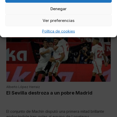
Denegar
El Sevilla en dos ocasiones y el Girona (de Machín) han sido
los verdugos del Madrid tras las galas FIFA.
Ver preferencias
Política de cookies
DEPORTES
Alberto López Herraiz
El Sevilla destroza a un pobre Madrid
El conjunto de Machín disputó una primera mitad brillante
endosándole tres goles al equipo de Lopetegui.