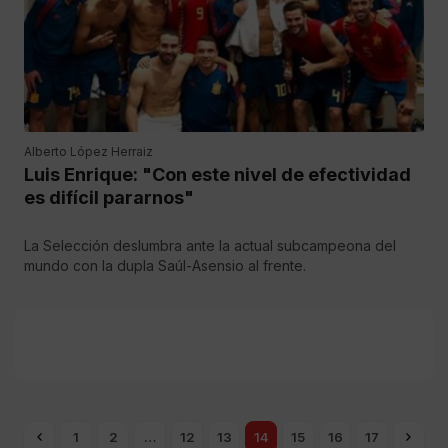
Alberto López Herraiz
Luis Enrique: "Con este nivel de efectividad
es difícil pararnos"
La Selección deslumbra ante la actual subcampeona del
mundo con la dupla Saúl-Asensio al frente.
1
2
…
12
13
14
15
16
17