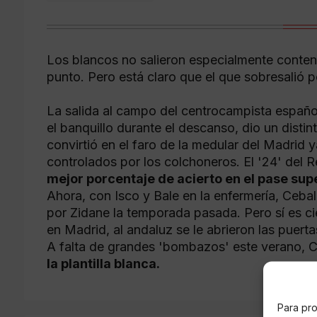
Los blancos no salieron especialmente contento
punto. Pero está claro que el que sobresalió 
La salida al campo del centrocampista español
el banquillo durante el descanso, dio un disti
convirtió en el faro de la medular del Madrid
controlados por los colchoneros. El '24' del 
mejor porcentaje de acierto en e
Ahora, con Isco y Bale en la enfermería, Ceballo
por Zidane la temporada pasada. Pero sí es ci
en Madrid, al andaluz se le abrieron las puert
A falta de grandes 'bombazos' este verano, C
la plantilla blanca.
Para pro