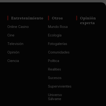
Entretenimiento
Otros
Opinión
experta
Online Casino
Mundo Rosa
Cine
Ecología
Televisión
Fotogalerías
Opinión
Comunidades
Ciencia
Política
Realities
Sucesos
Supervivientes
Universo
Sálvame