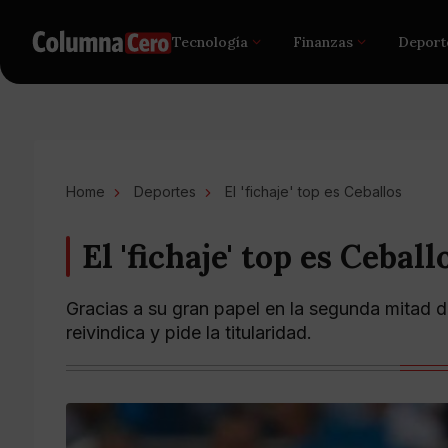
Tecnología
Finanzas
Deport
Home
Deportes
El 'fichaje' top es Ceballos
El 'fichaje' top es Ceball
Gracias a su gran papel en la segunda mitad d
reivindica y pide la titularidad.