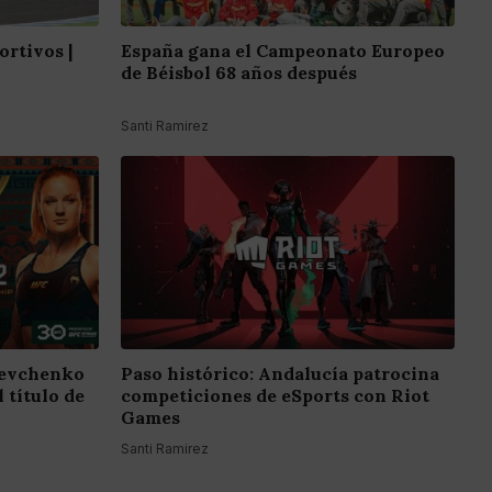
ortivos |
España gana el Campeonato Europeo
de Béisbol 68 años después
Santi Ramirez
hevchenko
Paso histórico: Andalucía patrocina
 título de
competiciones de eSports con Riot
Games
Santi Ramirez