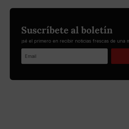
Suscríbete al boletín
¡sé el primero en recibir noticias frescas de una