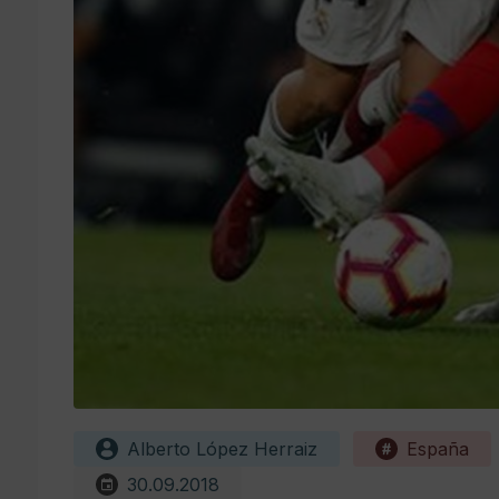
Alberto López Herraiz
España
30.09.2018