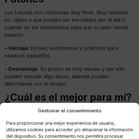
Los futones son colchones muy finos. Muy famosos
en Japón y que pueden ser enrollados por el día o
cuando no los necesitemos para que ocupen menos
espacio.
– Ventaja:
Firmes, económicos y prácticos para
espacios pequeños.
– Desventaja:
Su grosor es muy escaso y por ello
pueden resultar algo duros, además pueden
deformarse con el tiempo.
¿Cuál es el mejor para mí?
Gestionar el consentimiento
No podemos decirte cuál es el mejor para ti, ya que es
algo muy personal, pero lo cierto es que
Para proporcionar una mejor experiencia de usuario,
habitualmente se recomiendan colchones que sean
utilizamos cookies para acceder y/o almacenar la información
firmes y transpirables.
del dispositivo. Su consentimiento nos permitirá procesar