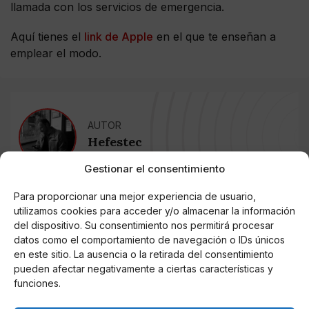
llamada con los servicios de emergencia.
Aquí tienes el
link de Apple
en el que te enseñan a
emplear el modo.
AUTOR
Hefestec
Gestionar el consentimiento
Para proporcionar una mejor experiencia de usuario,
Noticias relacionadas
utilizamos cookies para acceder y/o almacenar la información
del dispositivo. Su consentimiento nos permitirá procesar
Online Casino
datos como el comportamiento de navegación o IDs únicos
Mejores Cripto Casinos Online en
Colombia 2025: Bitcoin Casinos
en este sitio. La ausencia o la retirada del consentimiento
pueden afectar negativamente a ciertas características y
funciones.
Online Casino
Mejores Casinos Online con Bitcoin y