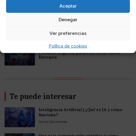
Criptomonedas en Argentina 2025
Aceptar
Denegar
Online Casino
Mejores casinos online con
criptomonedas y Bitcoin en México 2025
Ver preferencias
Política de cookies
Entretenimiento
Fortnite regresa para iOS en la Unión
Europea
Te puede interesar
Inteligencia Artificial | ¿Qué es IA y cómo
funciona?
Gerard Bahamonde
Qué es la computación cuántica y cómo