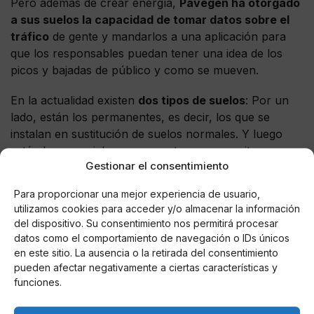
Pero además de crear energía,
Pavegen ha otorgado
a sus suelos la capacidad de tomar datos sobre el
tráfico
de gente y mandarlos a una aplicación para
que los responsables puedan tener una idea de los
picos y bajadas de público y como se mueven.
En la actualidad existen
dos tipos de suelos
: Por un
lado, están los permanentes, es decir, los que se
instalan en sustitución de suelos normales. Y luego
están los especiales para eventos que permiten ser
Gestionar el consentimiento
usados como ‘campo de juegos’ como por ejemplo
para un gimnasio o una feria, en la que las baldosas
Para proporcionar una mejor experiencia de usuario,
son capaces de interactuar con el usuario mediante
utilizamos cookies para acceder y/o almacenar la información
luces y puntuaciones.
del dispositivo. Su consentimiento nos permitirá procesar
datos como el comportamiento de navegación o IDs únicos
en este sitio. La ausencia o la retirada del consentimiento
pueden afectar negativamente a ciertas características y
Este tipo de soluciones puede ser
una gran opción
funciones.
para, por ejemplo, suministrar energía a una
discoteca, a una sala de un gimnasio, centros