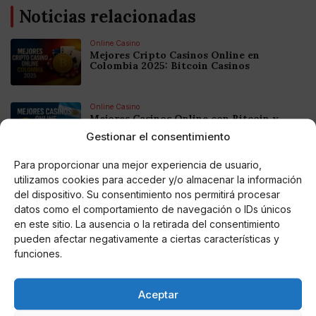
Noticias relacionadas
Online Casino
Mejores Cripto Casinos Online en
Colombia 2025: Bitcoin Casinos
Online Casino
Mejores Casinos Online con Bitcoin y
Criptomonedas en Argentina 2025
Gestionar el consentimiento
Para proporcionar una mejor experiencia de usuario,
Online Casino
utilizamos cookies para acceder y/o almacenar la información
Mejores casinos online con
criptomonedas y Bitcoin en México 2025
del dispositivo. Su consentimiento nos permitirá procesar
datos como el comportamiento de navegación o IDs únicos
en este sitio. La ausencia o la retirada del consentimiento
Entretenimiento
pueden afectar negativamente a ciertas características y
Fortnite regresa para iOS en la Unión
funciones.
Europea
Aceptar