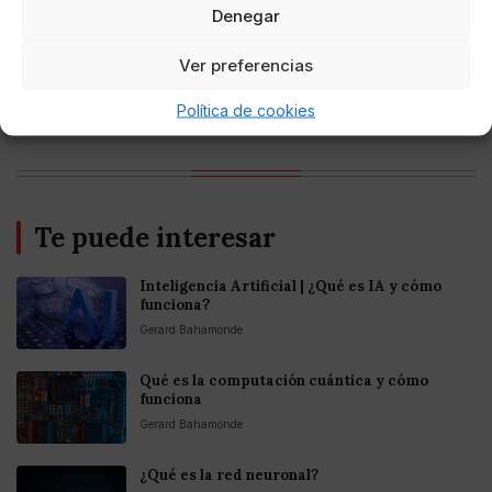
Temas de actualidad
Denegar
Ver preferencias
#Canales de TV / Plataformas
Política de cookies
Te puede interesar
Inteligencia Artificial | ¿Qué es IA y cómo
funciona?
Gerard Bahamonde
Qué es la computación cuántica y cómo
funciona
Gerard Bahamonde
¿Qué es la red neuronal?