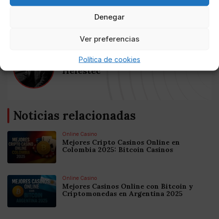
llegarán al mercado antes de que finalice el año.
Denegar
Ver preferencias
Política de cookies
AUTOR
Hefestec
Noticias relacionadas
Online Casino
Mejores Cripto Casinos Online en
Colombia 2025: Bitcoin Casinos
Online Casino
Mejores Casinos Online con Bitcoin y
Criptomonedas en Argentina 2025