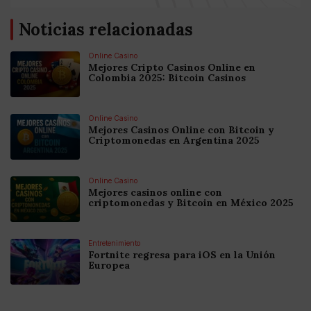
Noticias relacionadas
Online Casino
Mejores Cripto Casinos Online en
Colombia 2025: Bitcoin Casinos
Online Casino
Mejores Casinos Online con Bitcoin y
Criptomonedas en Argentina 2025
Online Casino
Mejores casinos online con
criptomonedas y Bitcoin en México 2025
Entretenimiento
Fortnite regresa para iOS en la Unión
Europea