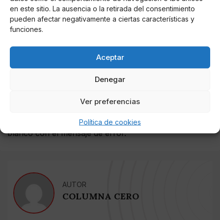
en este sitio. La ausencia o la retirada del consentimiento
– Archivo Htaccess.
Este archivo podría estar mal
pueden afectar negativamente a ciertas características y
estructurado. En CMS como WordPress la solución
funciones.
podría ser diferente.
Aceptar
El uso de una página web conlleva muchos riesgos,
entre ellos, la
aparición de errores
. Los más comunes
Denegar
son del tipo
4XX o 5XX
, pero generalmente tienen
soluciones sencillas
que el propio usuario puede
Ver preferencias
aplicar, a pesar de ser errores del servidor, por lo que
no hay que asustarse al ver la página de una web en
Política de cookies
blanco con el mensaje de error.
AUTOR
COLUMNA CERO