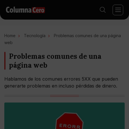
Home
Tecnología
Problemas comunes de una página
web
Problemas comunes de una
página web
Hablamos de los comunes errores 5XX que pueden
generarte problemas en incluso pérdidas de dinero.