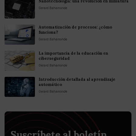
Nanotecnología: una revolución en miniatura
Gerard Bahamonde
Automatización de procesos: ¿cómo
funciona?
Gerard Bahamonde
La importancia de la educación en
ciberseguridad
Gerard Bahamonde
Introducción detallada al aprendizaje
automático
Gerard Bahamonde
Suscríbete al boletín