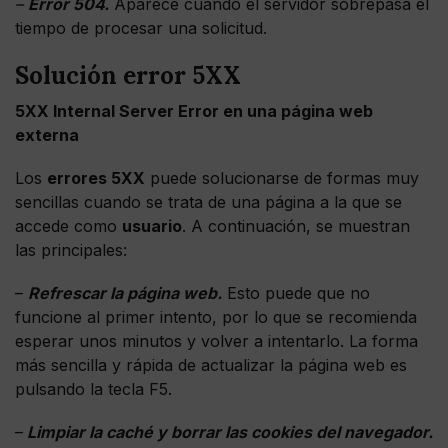
–
Error 504.
Aparece cuando el servidor sobrepasa el
tiempo de procesar una solicitud.
Solución error 5XX
5XX Internal Server Error en una página web
externa
Los
errores 5XX
puede solucionarse de formas muy
sencillas cuando se trata de una página a la que se
accede como
usuario
. A continuación, se muestran
las principales:
–
Refrescar la página web.
Esto puede que no
funcione al primer intento, por lo que se recomienda
esperar unos minutos y volver a intentarlo. La forma
más sencilla y rápida de actualizar la página web es
pulsando la tecla F5.
–
Limpiar la caché y borrar las cookies del navegador.