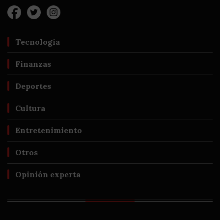
Tecnología
Finanzas
Deportes
Cultura
Entretenimiento
Otros
Opinión experta