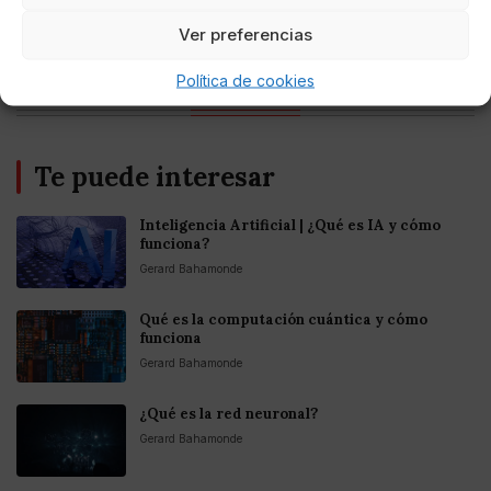
Entretenimiento
Fortnite regresa para iOS en la Unión
Ver preferencias
Europea
Política de cookies
Te puede interesar
Inteligencia Artificial | ¿Qué es IA y cómo
funciona?
Gerard Bahamonde
Qué es la computación cuántica y cómo
funciona
Gerard Bahamonde
¿Qué es la red neuronal?
Gerard Bahamonde