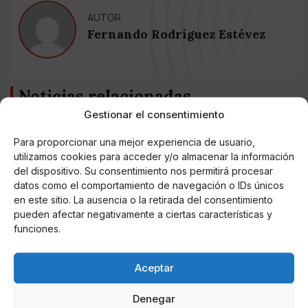
AUTOR
Fernando Rodríguez Estévez
Noticias relacionadas
Gestionar el consentimiento
Online Casino
Mejores Cripto Casinos Online en
Para proporcionar una mejor experiencia de usuario,
Colombia 2025: Bitcoin Casinos
utilizamos cookies para acceder y/o almacenar la información
del dispositivo. Su consentimiento nos permitirá procesar
datos como el comportamiento de navegación o IDs únicos
Online Casino
Mejores Casinos Online con Bitcoin y
en este sitio. La ausencia o la retirada del consentimiento
Criptomonedas en Argentina 2025
pueden afectar negativamente a ciertas características y
funciones.
Online Casino
Mejores casinos online con
Aceptar
criptomonedas y Bitcoin en México 2025
Denegar