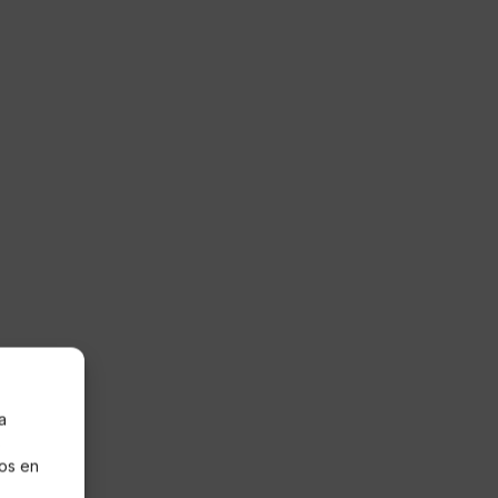
a
s
os en