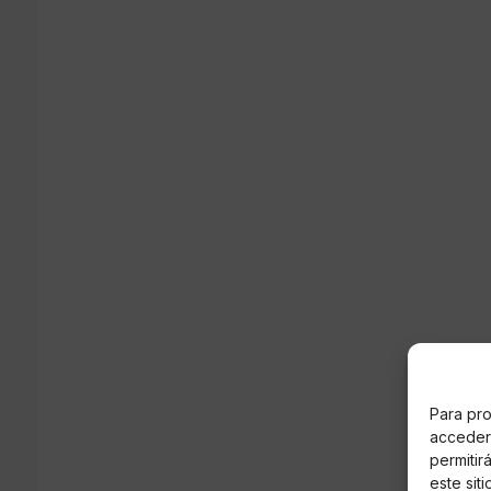
Para pro
acceder 
permitir
este sit