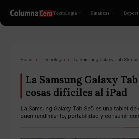
Tecnología
Finanzas
Deport
Home
Tecnología
La Samsung Galaxy Tab S5e busc
La Samsung Galaxy Tab 
cosas difíciles al iPad
La Samsung Galaxy Tab Se5 es una tablet de 
buen rendimiento, portabilidad y consumir con