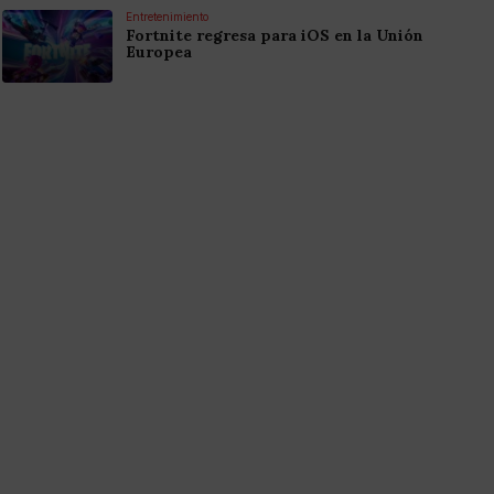
Entretenimiento
Fortnite regresa para iOS en la Unión
Europea