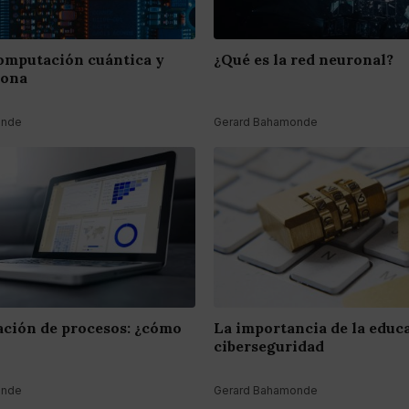
computación cuántica y
¿Qué es la red neuronal?
iona
onde
Gerard Bahamonde
ción de procesos: ¿cómo
La importancia de la educ
ciberseguridad
onde
Gerard Bahamonde