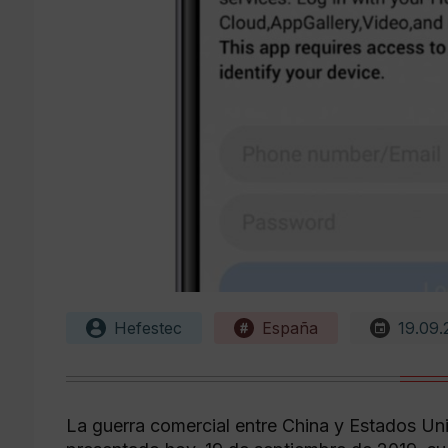
Hefestec
España
19.09.
La guerra comercial entre China y Estados Un