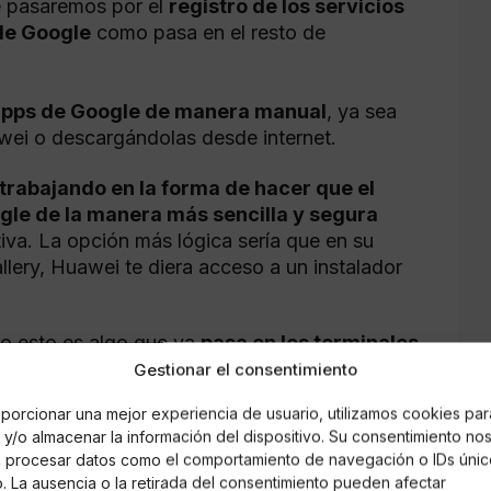
te pasaremos por el
registro de los servicios
 de Google
como pasa en el resto de
 apps de Google de manera manual
, ya sea
awei o descargándolas desde internet.
trabajando en la forma de hacer que el
ogle de la manera más sencilla y segura
tiva. La opción más lógica sería que en su
llery, Huawei te diera acceso a un instalador
o esto es algo que ya
pasa en los terminales
así durante años en otras marcas como
Gestionar el consentimiento
porcionar una mejor experiencia de usuario, utilizamos cookies par
y/o almacenar la información del dispositivo. Su consentimiento no
a a seguir igual
que ahora a la espera de ver
á procesar datos como el comportamiento de navegación o IDs únic
r decisiones definitivas.
io. La ausencia o la retirada del consentimiento pueden afectar