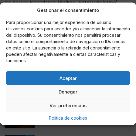
los perros legendarios (
Raikou, Entei y Suicune
),
Lugia y Ho-oh, Latias y Latios, Kyogre, Groudon,
Gestionar el consentimiento
Cresselia, Uxie, Mesprit, Azelf, Rayquaza, Giratina,
Para proporcionar una mejor experiencia de usuario,
Celebi, Regirock, Regice, Registeel, Deoxys, Dialga,
utilizamos cookies para acceder y/o almacenar la información
Palkia
y el esperado
Jirachi
.
del dispositivo. Su consentimiento nos permitirá procesar
datos como el comportamiento de navegación o IDs únicos
en este sitio. La ausencia o la retirada del consentimiento
pueden afectar negativamente a ciertas características y
funciones.
AUTOR
E
Aceptar
Denegar
Noticias relacionadas
Ver preferencias
Online Casino
Mejores Cripto Casinos Online en
Política de cookies
Colombia 2025: Bitcoin Casinos