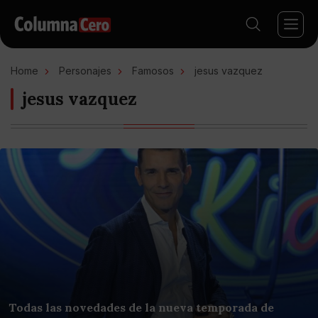
Home
Personajes
Famosos
jesus vazquez
jesus vazquez
Todas las novedades de la nueva temporada de