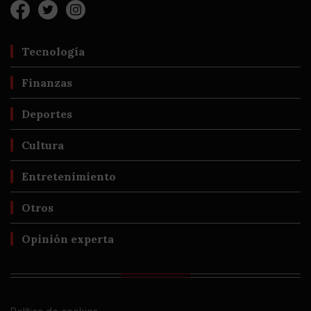
Tecnología
Finanzas
Deportes
Cultura
Entretenimiento
Otros
Opinión experta