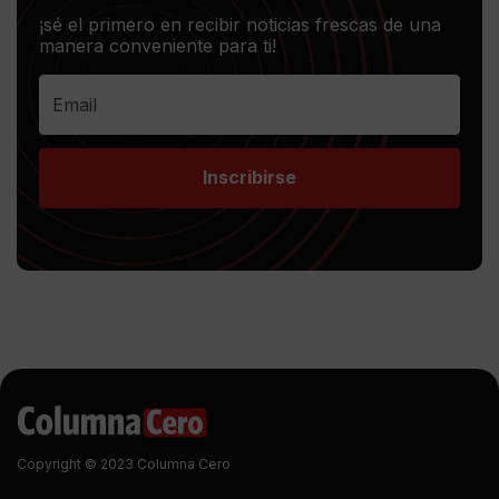
¡sé el primero en recibir noticias frescas de una
manera conveniente para ti!
Inscribirse
Copyright © 2023 Columna Cero