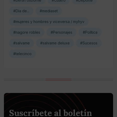
#bertin osborne
#Cuatro
#Deporte
#Día de...
#mediaset
#mujeres y hombres y viceversa / myhyv
#nagore robles
#Personajes
#Política
#salvame
#salvame deluxe
#Sucesos
#telecinco
Suscríbete al boletín