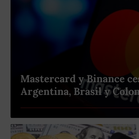
Mastercard y Binance ce
Argentina, Brasil y Colo