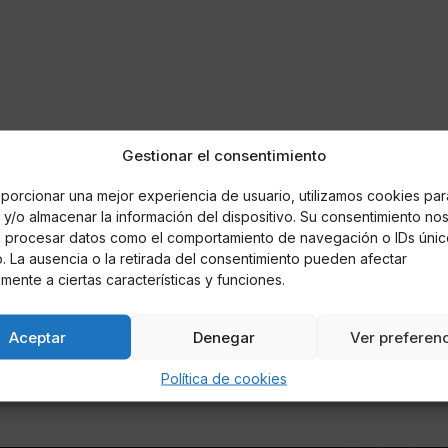
Gestionar el consentimiento
porcionar una mejor experiencia de usuario, utilizamos cookies par
y/o almacenar la información del dispositivo. Su consentimiento no
á procesar datos como el comportamiento de navegación o IDs únic
io. La ausencia o la retirada del consentimiento pueden afectar
mente a ciertas características y funciones.
Aceptar
Denegar
Ver preferen
Política de cookies