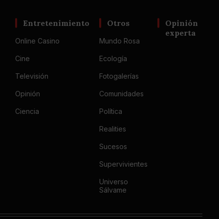
Entretenimiento
Otros
Opinión
experta
Online Casino
Mundo Rosa
Cine
Ecología
Televisión
Fotogalerías
Opinión
Comunidades
Ciencia
Política
Realities
Sucesos
Supervivientes
Universo
Sálvame