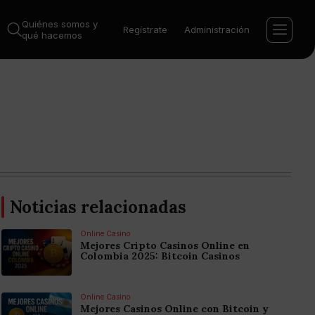
Quiénes somos y
Regístrate
Administración
qué hacemos
Noticias relacionadas
Online Casino
Mejores Cripto Casinos Online en
Colombia 2025: Bitcoin Casinos
Online Casino
Mejores Casinos Online con Bitcoin y