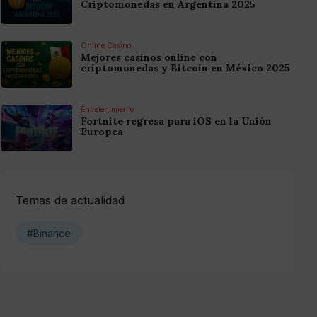
Criptomonedas en Argentina 2025
Online Casino
Mejores casinos online con
criptomonedas y Bitcoin en México 2025
Entretenimiento
Fortnite regresa para iOS en la Unión
Europea
Temas de actualidad
#Binance