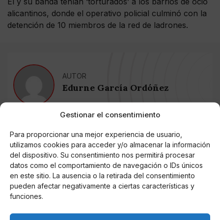
Él y su banda tenían ‘torturados’ a los barrios de ocio
alicantinos, donde el operativo policial culminó con la
detención de 10 miembros de la red de ladrones.
AUTOR
Edurne García Ordóñez
Gestionar el consentimiento
Noticias relacionadas
Para proporcionar una mejor experiencia de usuario,
utilizamos cookies para acceder y/o almacenar la información
Online Casino
del dispositivo. Su consentimiento nos permitirá procesar
Mejores Cripto Casinos Online en
datos como el comportamiento de navegación o IDs únicos
Colombia 2025: Bitcoin Casinos
en este sitio. La ausencia o la retirada del consentimiento
pueden afectar negativamente a ciertas características y
funciones.
Online Casino
Mejores Casinos Online con Bitcoin y
Criptomonedas en Argentina 2025