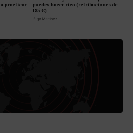
 a practicar
puedes hacer rico (retribuciones de
185 €)
Iñigo Martinez