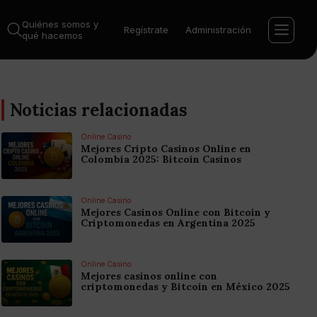
Quiénes somos y
Regístrate
Administración
qué hacemos
Noticias relacionadas
Online Casino
Mejores Cripto Casinos Online en
Colombia 2025: Bitcoin Casinos
Online Casino
Mejores Casinos Online con Bitcoin y
Criptomonedas en Argentina 2025
Online Casino
Mejores casinos online con
criptomonedas y Bitcoin en México 2025