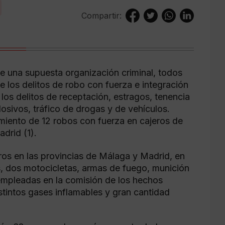
Compartir:
 una supuesta organización criminal, todos
 los delitos de robo con fuerza e integración
 los delitos de receptación, estragos, tenencia
losivos, tráfico de drogas y de vehículos.
imiento de 12 robos con fuerza en cajeros de
drid (1).
ros en las provincias de Málaga y Madrid, en
os, dos motocicletas, armas de fuego, munición
s empleadas en la comisión de los hechos
tintos gases inflamables y gran cantidad