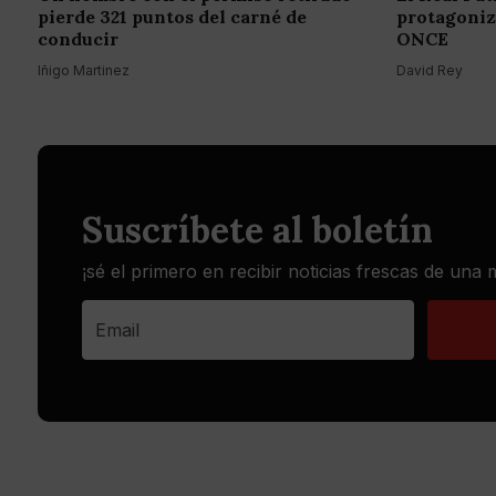
pierde 321 puntos del carné de
protagoniza
conducir
ONCE
Iñigo Martinez
David Rey
Suscríbete al boletín
¡sé el primero en recibir noticias frescas de una