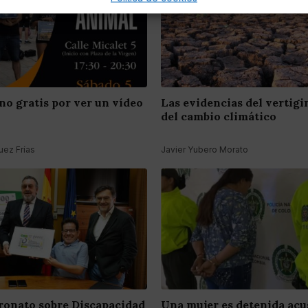
no gratis por ver un vídeo
Las evidencias del vertig
del cambio climático
ez Frías
Javier Yubero Morato
tronato sobre Discapacidad
Una mujer es detenida acu