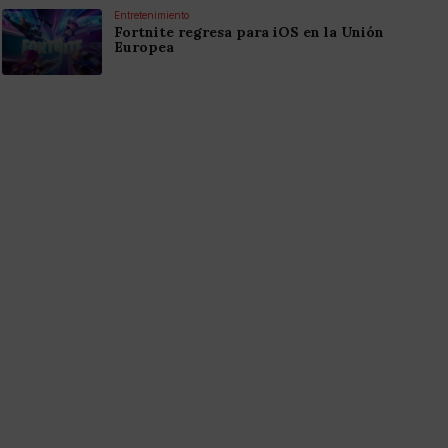
Entretenimiento
Fortnite regresa para iOS en la Unión
Europea