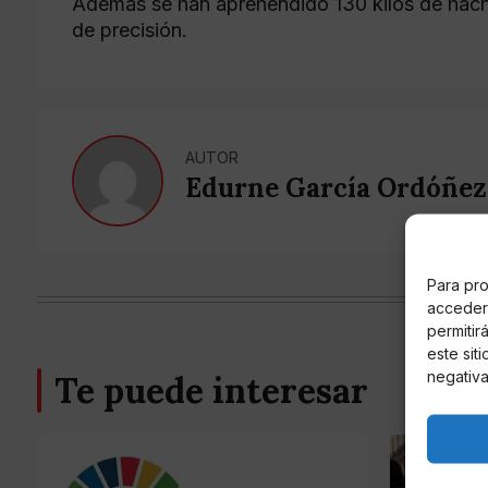
Además se han aprehendido 130 kilos de hach
de precisión.
AUTOR
Edurne García Ordóñez
Para pro
acceder 
permitir
este sit
negativa
Te puede interesar