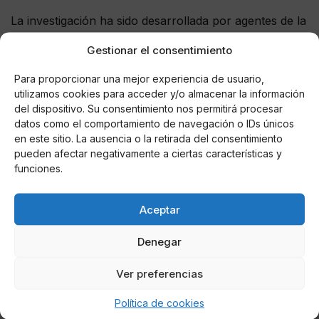
La investigación ha sido desarrollada por agentes de la
Brigada Central contra el Crimen Organizado de la
Gestionar el consentimiento
Udyco, Central de la Comisaría General de Policía
Judicial y de la Brigada Provincial de Policía Judicial de
Para proporcionar una mejor experiencia de usuario,
Barcelona, de la Jefatura Superior de Policía de
utilizamos cookies para acceder y/o almacenar la información
Cataluña; y se ha contado con la colaboración de la
del dispositivo. Su consentimiento nos permitirá procesar
DEA de Estados Unidos.
datos como el comportamiento de navegación o IDs únicos
en este sitio. La ausencia o la retirada del consentimiento
pueden afectar negativamente a ciertas características y
funciones.
AUTOR
Aceptar
Edurne García Ordóñez
Denegar
Ver preferencias
Noticias relacionadas
Política de cookies
Online Casino
Mejores Cripto Casinos Online en