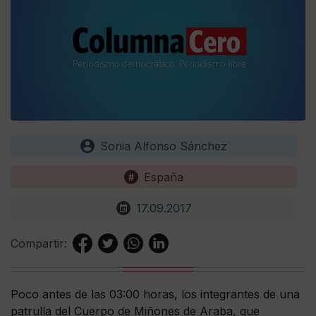
Sonia Alfonso Sánchez
España
17.09.2017
Compartir:
Poco antes de las 03:00 horas, los integrantes de una
patrulla del Cuerpo de Miñones de Araba, que