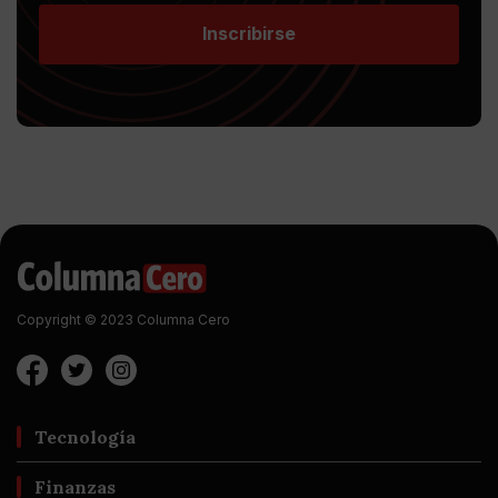
Inscribirse
Copyright © 2023 Columna Cero
Tecnología
Finanzas