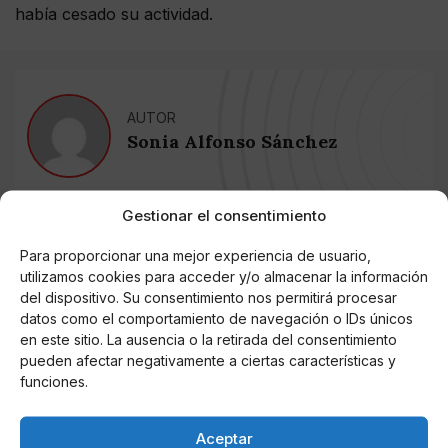
había cesado su actividad.
AUTOR
Sonia Alfonso Sánchez
Gestionar el consentimiento
Noticias relacionadas
Para proporcionar una mejor experiencia de usuario,
Online Casino
utilizamos cookies para acceder y/o almacenar la información
Mejores Cripto Casinos Online en
del dispositivo. Su consentimiento nos permitirá procesar
Colombia 2025: Bitcoin Casinos
datos como el comportamiento de navegación o IDs únicos
en este sitio. La ausencia o la retirada del consentimiento
pueden afectar negativamente a ciertas características y
Online Casino
Mejores Casinos Online con Bitcoin y
funciones.
Criptomonedas en Argentina 2025
Aceptar