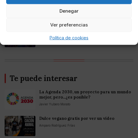
Online Casino
Mejores casinos online con
Denegar
criptomonedas y Bitcoin en México 2025
Ver preferencias
Entretenimiento
Fortnite regresa para iOS en la Unión
Política de cookies
Europea
Te puede interesar
La Agenda 2030, un proyecto para un mundo
mejor, pero...¿es posible?
Javier Yubero Morato
Dulce vegano gratis por ver un vídeo
Amparo Rodríguez Frías