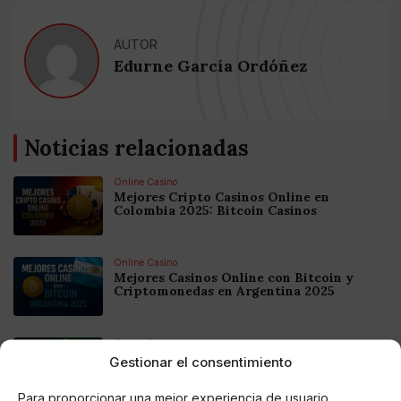
AUTOR
Edurne García Ordóñez
Noticias relacionadas
Online Casino
Mejores Cripto Casinos Online en
Colombia 2025: Bitcoin Casinos
Online Casino
Mejores Casinos Online con Bitcoin y
Criptomonedas en Argentina 2025
Online Casino
Mejores casinos online con
Gestionar el consentimiento
criptomonedas y Bitcoin en México 2025
Para proporcionar una mejor experiencia de usuario,