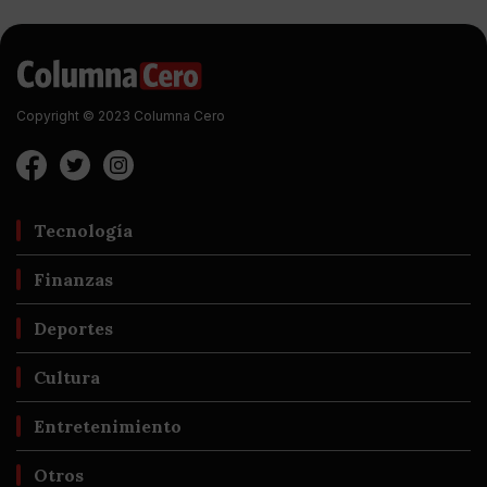
Copyright © 2023 Columna Cero
Tecnología
Finanzas
Deportes
Cultura
Entretenimiento
Otros