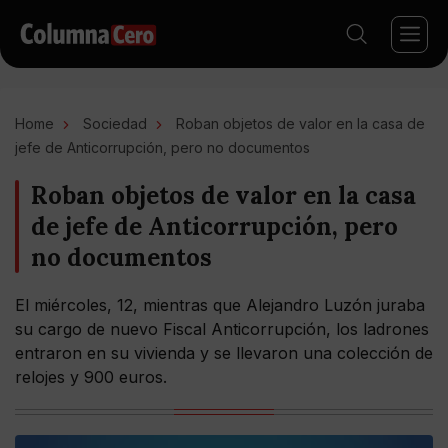
Home
Sociedad
Roban objetos de valor en la casa de
jefe de Anticorrupción, pero no documentos
Roban objetos de valor en la casa
de jefe de Anticorrupción, pero
no documentos
El miércoles, 12, mientras que Alejandro Luzón juraba
su cargo de nuevo Fiscal Anticorrupción, los ladrones
entraron en su vivienda y se llevaron una colección de
relojes y 900 euros.