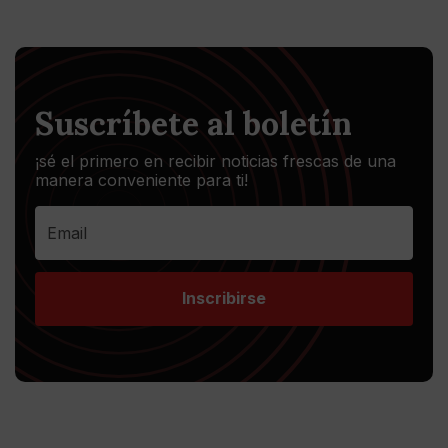
Suscríbete al boletín
¡sé el primero en recibir noticias frescas de una
manera conveniente para ti!
Inscribirse