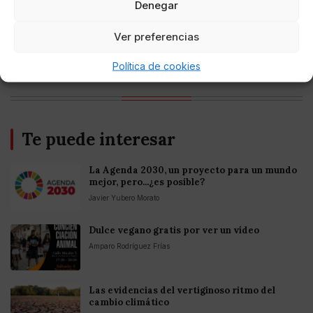
Denegar
Entretenimiento
Ver preferencias
Fortnite regresa para iOS en la Unión
Europea
Política de cookies
Te puede interesar
La Agenda 2030, un proyecto para un mundo
mejor, pero...¿es posible?
Javier Yubero Morato
Dulce vegano gratis por ver un vídeo
Amparo Rodríguez Frías
Las evidencias del vertiginoso ritmo del
cambio climático