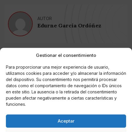
AUTOR
Edurne García Ordóñez
Noticias relacionadas
Gestionar el consentimiento
Online Casino
Para proporcionar una mejor experiencia de usuario,
Mejores Cripto Casinos Online en
Colombia 2025: Bitcoin Casinos
utilizamos cookies para acceder y/o almacenar la información
del dispositivo. Su consentimiento nos permitirá procesar
datos como el comportamiento de navegación o IDs únicos
Online Casino
en este sitio. La ausencia o la retirada del consentimiento
Mejores Casinos Online con Bitcoin y
pueden afectar negativamente a ciertas características y
Criptomonedas en Argentina 2025
funciones.
Online Casino
Aceptar
Mejores casinos online con
criptomonedas y Bitcoin en México 2025