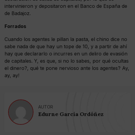
intervinieron y depositaron en el Banco de España de
de Badajoz.
Forrados
Cuando los agentes le pillan la pasta, el chino dice no
sabe nada de que hay un tope de 10, y a partir de ahí
hay que declararlo o incurres en un deliro de evasión
de capitales. Y, es que, si no lo sabes, por qué ocultas
el dinero?, qué te pone nervioso ante los agentes? Ay,
ay, ay!
AUTOR
Edurne García Ordóñez