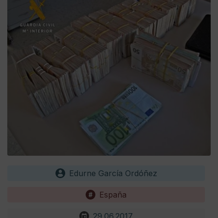
Edurne García Ordóñez
España
29.06.2017