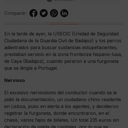
Compartir:
En la tarde de ayer, la USECIC (Unidad de Seguridad
Ciudadana de la Guardia Civil de Badajoz) y los perros
adiestrados para buscar sustancias estupefacientes,
prestaban servicio en la zona fronteriza hispano-lusa,
de Caya (Badajoz), cuando pararon a una furgoneta
que se dirigía a Portugal.
Nervioso
El excesivo nerviosismo del conductor cuando se le
pidió la documentación, un ciudadano chino residente
en Lisboa, puso en alerta a los agentes, y decidieron
registrar la furgoneta, donde encontraron, en el
chasis, varios fajos de billetes. Un total 235 euros sin
declaración de salida de capitales, por lo que se