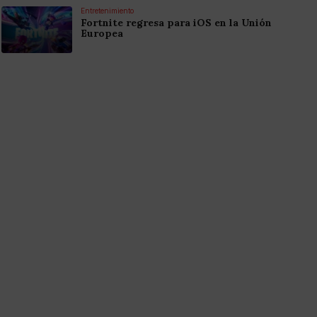
Entretenimiento
Fortnite regresa para iOS en la Unión
Europea