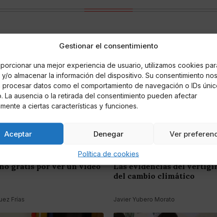
Gestionar el consentimiento
porcionar una mejor experiencia de usuario, utilizamos cookies par
y/o almacenar la información del dispositivo. Su consentimiento no
á procesar datos como el comportamiento de navegación o IDs únic
io. La ausencia o la retirada del consentimiento pueden afectar
mente a ciertas características y funciones.
Aceptar
Denegar
Ver preferen
Política de cookies
no gratis por ver un vídeo
Las evidencias del vertig
del cambio climático
ez Frías
Javier Yubero Morato