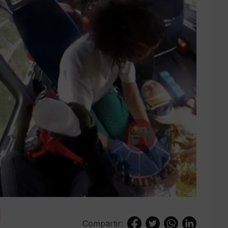
Compartir: