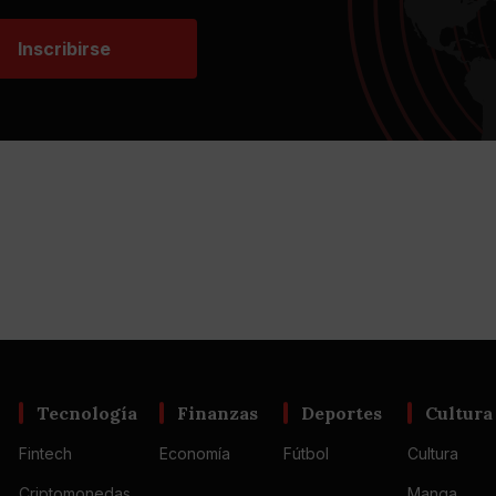
Inscribirse
Tecnología
Finanzas
Deportes
Cultura
Fintech
Economía
Fútbol
Cultura
Criptomonedas
Manga