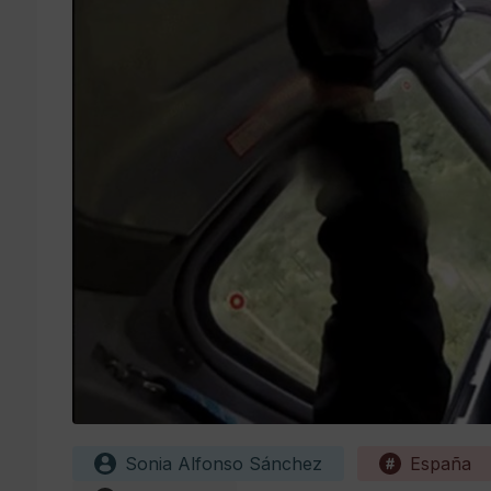
Sonia Alfonso Sánchez
España