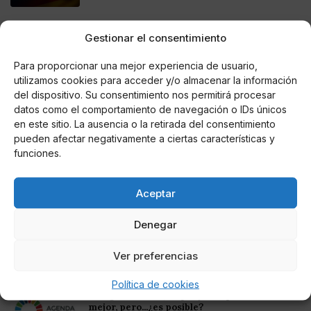
Online Casino
Gestionar el consentimiento
Mejores Casinos Online con Bitcoin y
Criptomonedas en Argentina 2025
Para proporcionar una mejor experiencia de usuario,
utilizamos cookies para acceder y/o almacenar la información
Online Casino
del dispositivo. Su consentimiento nos permitirá procesar
Mejores casinos online con
datos como el comportamiento de navegación o IDs únicos
criptomonedas y Bitcoin en México 2025
en este sitio. La ausencia o la retirada del consentimiento
pueden afectar negativamente a ciertas características y
funciones.
Entretenimiento
Fortnite regresa para iOS en la Unión
Europea
Aceptar
Denegar
Ver preferencias
Te puede interesar
Política de cookies
La Agenda 2030, un proyecto para un mundo
mejor, pero...¿es posible?