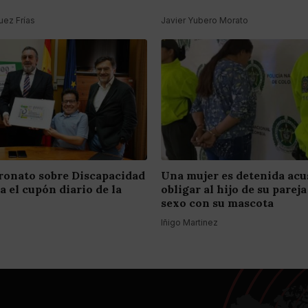
ez Frías
Javier Yubero Morato
tronato sobre Discapacidad
Una mujer es detenida acu
 el cupón diario de la
obligar al hijo de su pareja
sexo con su mascota
Iñigo Martinez