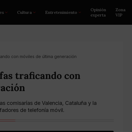
Opinión
Zona
es
Cultura
Entretenimiento
experta
VIP
cando con móviles de última generación
fas traficando con
ración
as comisarías de Valencia, Cataluña y la
fadores de telefonía móvil.