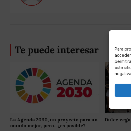
Te puede interesar
Para pro
acceder 
permitir
este sit
negativa
La Agenda 2030, un proyecto para un
Dulce vega
mundo mejor, pero...¿es posible?