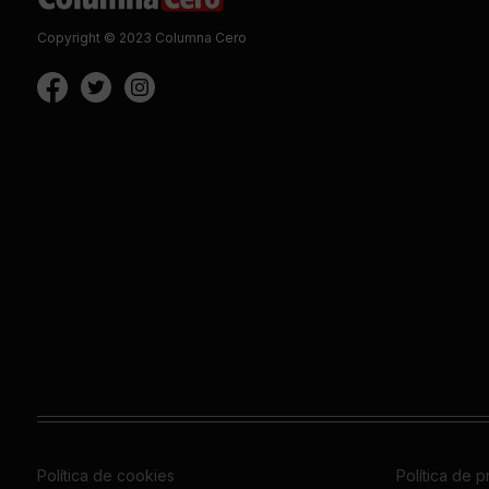
Copyright © 2023 Columna Cero
Política de cookies
Política de 