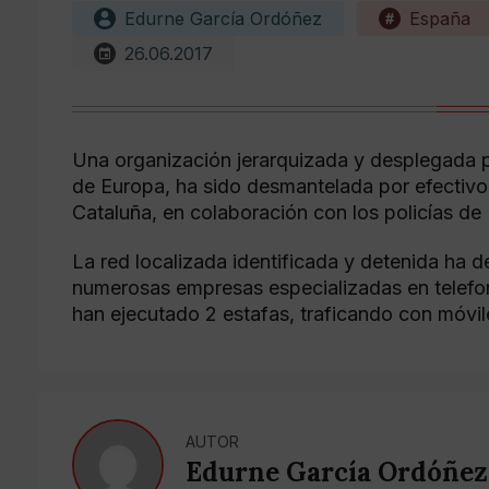
Edurne García Ordóñez
España
26.06.2017
Una organización jerarquizada y desplegada 
de Europa, ha sido desmantelada por efectivos
Cataluña, en colaboración con los policías de
La red localizada identificada y detenida ha d
numerosas empresas especializadas en telefon
han ejecutado 2 estafas, traficando con móvil
AUTOR
Edurne García Ordóñez