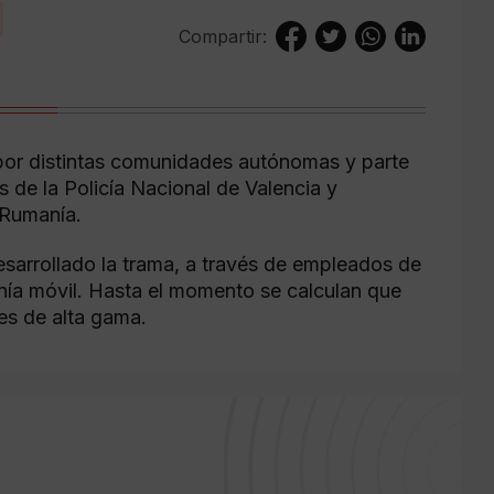
Compartir:
por distintas comunidades autónomas y parte
 de la Policía Nacional de Valencia y
 Rumanía.
esarrollado la trama, a través de empleados de
ía móvil. Hasta el momento se calculan que
es de alta gama.