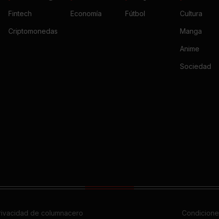
Fintech
Economía
Fútbol
Cultura
Criptomonedas
Manga
Anime
Sociedad
privacidad de columnacero
Condicione