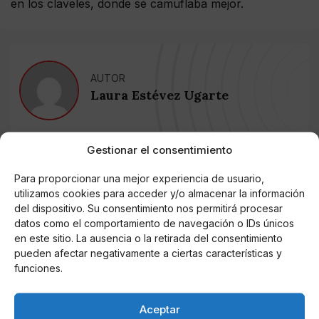
en los claveles, donde se camuflaba mejor.
AUTOR
Laura Estévez Ugarte
Gestionar el consentimiento
Noticias relacionadas
Para proporcionar una mejor experiencia de usuario,
Online Casino
utilizamos cookies para acceder y/o almacenar la información
Mejores Cripto Casinos Online en
del dispositivo. Su consentimiento nos permitirá procesar
Colombia 2025: Bitcoin Casinos
datos como el comportamiento de navegación o IDs únicos
en este sitio. La ausencia o la retirada del consentimiento
Online Casino
pueden afectar negativamente a ciertas características y
Mejores Casinos Online con Bitcoin y
funciones.
Criptomonedas en Argentina 2025
Aceptar
Online Casino