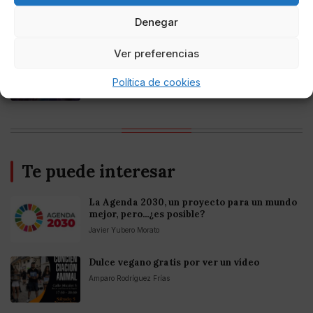
Mejores casinos online con
criptomonedas y Bitcoin en México 2025
Denegar
Ver preferencias
Entretenimiento
Fortnite regresa para iOS en la Unión
Europea
Política de cookies
Te puede interesar
La Agenda 2030, un proyecto para un mundo
mejor, pero...¿es posible?
Javier Yubero Morato
Dulce vegano gratis por ver un vídeo
Amparo Rodríguez Frías