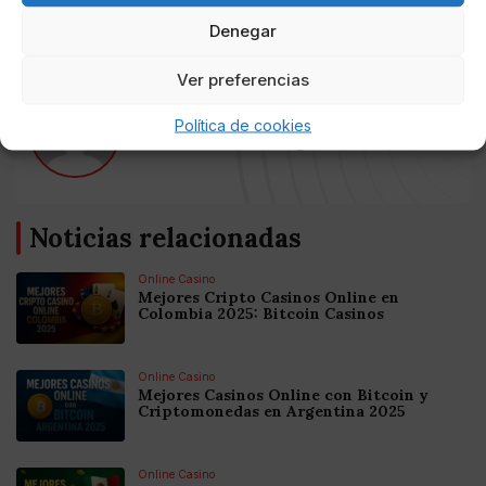
vendidos, a través de los puertos de Tarifa y Alicante.
Denegar
Ver preferencias
AUTOR
Política de cookies
Laura Estévez Ugarte
Noticias relacionadas
Online Casino
Mejores Cripto Casinos Online en
Colombia 2025: Bitcoin Casinos
Online Casino
Mejores Casinos Online con Bitcoin y
Criptomonedas en Argentina 2025
Online Casino