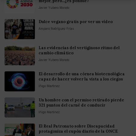
mejor, pero...¿es posible?
Javier Yubero Morato
Dulce vegano gratis por ver un vídeo
Amparo Rodríguez Frías
Las evidencias del vertiginoso ritmo del
cambio climático
Javier Yubero Morato
El desarrollo de una córnea biotecnológica
capaz de hacer volver la vista a los ciegos
Iñigo Martinez
Un hombre con el permiso retirado pierde
321 puntos del carné de conducir
Iñigo Martinez
El Real Patronato sobre Discapacidad
protagoniza el cupón diario de la ONCE