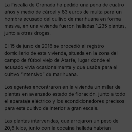
La Fiscalía de Granada ha pedido una pena de cuatro
años y medio de cárcel y 83 euros de multa para un
hombre acusado del cultivo de marihuana en forma
masiva, en una vivienda fueron halladas 1.235 plantas,
junto a otras drogas.
El 15 de junio de 2016 se procedió al registro
domiciliario de esta vivienda, situada en la zona del
campo de fútbol viejo de Atarfe, lugar donde el
acusado vivía ocasionalmente y que usaba para el
cultivo “intensivo” de marihuana.
Los agentes encontraron en la vivienda un millar de
plantas en avanzado estado de floración, junto a todo
el aparataje eléctrico y los acondicionadores precisos
para este cultivo de interior a gran escala.
Las plantas intervenidas, que arrojaron un peso de
20,6 kilos, junto con la cocaína hallada habrían