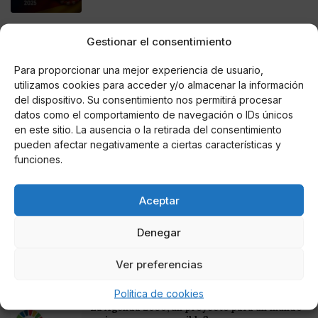
Online Casino
Gestionar el consentimiento
Mejores Casinos Online con Bitcoin y
Criptomonedas en Argentina 2025
Para proporcionar una mejor experiencia de usuario,
utilizamos cookies para acceder y/o almacenar la información
del dispositivo. Su consentimiento nos permitirá procesar
Online Casino
Mejores casinos online con
datos como el comportamiento de navegación o IDs únicos
criptomonedas y Bitcoin en México 2025
en este sitio. La ausencia o la retirada del consentimiento
pueden afectar negativamente a ciertas características y
funciones.
Entretenimiento
Fortnite regresa para iOS en la Unión
Europea
Aceptar
Denegar
Ver preferencias
Te puede interesar
Política de cookies
La Agenda 2030, un proyecto para un mundo