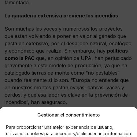
lamentado.
La ganadería extensiva previene los incendios
Son muchas las voces y numerosos los proyectos
que están volviendo a poner en valor al ganado que
pasta en extensivo, por el desbroce natural, ecológico
y económico que realiza. Sin embargo, hay
políticas
como la PAC
que, en opinión de UPA, han perjudicado
gravemente a este modelo de producción, ya que ha
catalogado tierras de monte como “no pastables”
cuando realmente sí lo son. “Europa no entiende que
en nuestros montes pastan ovejas, cabras, vacas y
cerdos, y que esa labor es clave en la prevención de
incendios”, han asegurado.
Gestionar el consentimiento
Para proporcionar una mejor experiencia de usuario,
utilizamos cookies para acceder y/o almacenar la información
AUTOR