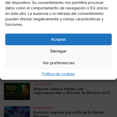
del dispositivo. Su consentimiento nos permitirá procesar
Fernando Rodríguez Estévez
datos como el comportamiento de navegación o IDs únicos
en este sitio. La ausencia o la retirada del consentimiento
pueden afectar negativamente a ciertas características y
funciones.
Noticias relacionadas
Online Casino
Aceptar
Mejores Cripto Casinos Online en
Colombia 2025: Bitcoin Casinos
Denegar
Online Casino
Ver preferencias
Mejores Casinos Online con Bitcoin y
Criptomonedas en Argentina 2025
Política de cookies
Online Casino
Mejores casinos online con
criptomonedas y Bitcoin en México 2025
Entretenimiento
Fortnite regresa para iOS en la Unión
Europea