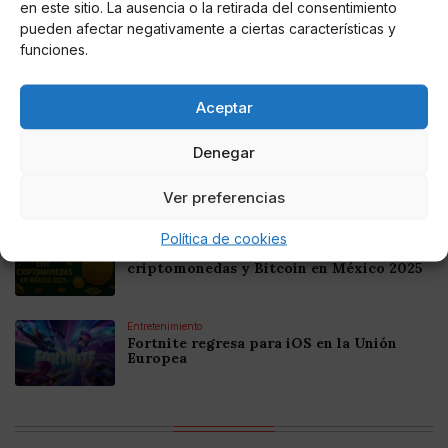
en este sitio. La ausencia o la retirada del consentimiento
Noticias relacionadas
pueden afectar negativamente a ciertas características y
funciones.
Online Casino
Mejores Cripto Casinos Online en
Colombia 2025: Bitcoin Casinos
Aceptar
Online Casino
Denegar
Mejores Casinos Online con Bitcoin y
Criptomonedas en Argentina 2025
Ver preferencias
Política de cookies
Online Casino
Mejores casinos online con
criptomonedas y Bitcoin en México 2025
Entretenimiento
Fortnite regresa para iOS en la Unión
Europea