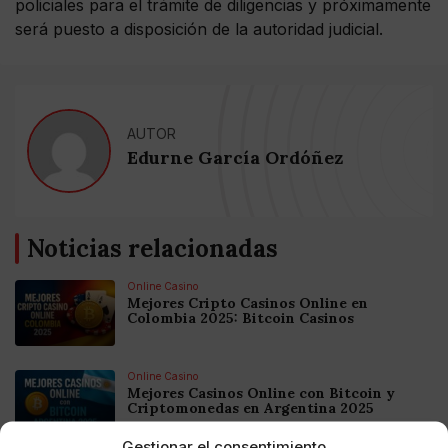
policiales para el trámite de diligencias y próximamente
será puesto a disposición de la autoridad judicial.
AUTOR
Edurne García Ordóñez
Noticias relacionadas
Online Casino
Mejores Cripto Casinos Online en
Colombia 2025: Bitcoin Casinos
Online Casino
Mejores Casinos Online con Bitcoin y
Criptomonedas en Argentina 2025
Gestionar el consentimiento