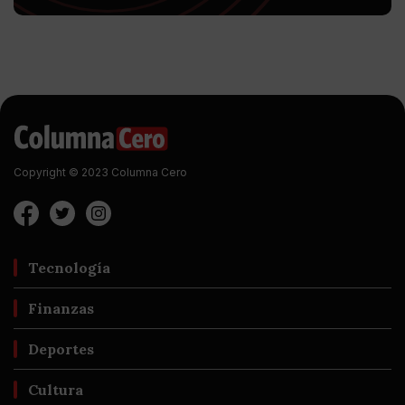
Copyright © 2023 Columna Cero
Tecnología
Finanzas
Deportes
Cultura