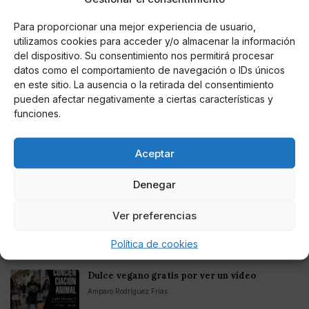
Online Casino
Mejores casinos online con
Para proporcionar una mejor experiencia de usuario,
criptomonedas y Bitcoin en México 2025
utilizamos cookies para acceder y/o almacenar la información
del dispositivo. Su consentimiento nos permitirá procesar
datos como el comportamiento de navegación o IDs únicos
Entretenimiento
en este sitio. La ausencia o la retirada del consentimiento
Fortnite regresa para iOS en la Unión
Europea
pueden afectar negativamente a ciertas características y
funciones.
Aceptar
Te puede interesar
Denegar
Ver preferencias
La Agenda 2030, un proyecto para un mundo
mejor, pero...¿es posible?
Política de cookies
Javier Yubero Morato
Dulce vegano gratis por ver un vídeo
Amparo Rodríguez Frías