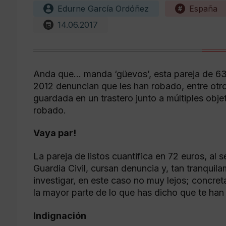
Edurne García Ordóñez
España
14.06.2017
Anda que… manda ‘güevos’, esta pareja de 63 
2012 denuncian que les han robado, entre otros
guardada en un trastero junto a múltiples obj
robado.
Vaya par!
La pareja de listos cuantifica en 72 euros, al s
Guardia Civil, cursan denuncia y, tan tranquil
investigar, en este caso no muy lejos; concre
la mayor parte de lo que has dicho que te han
Indignación