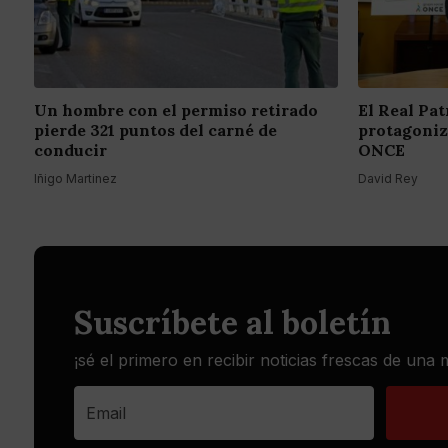
Un hombre con el permiso retirado
El Real Pa
pierde 321 puntos del carné de
protagoniza
conducir
ONCE
Iñigo Martinez
David Rey
Suscríbete al boletín
¡sé el primero en recibir noticias frescas de una