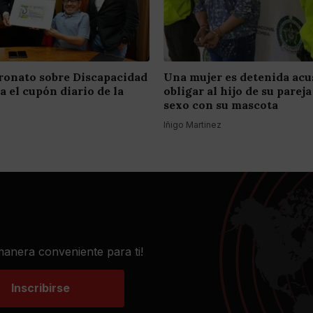
tronato sobre Discapacidad
Una mujer es detenida acu
 el cupón diario de la
obligar al hijo de su pareja
sexo con su mascota
Iñigo Martinez
 manera conveniente para ti!
Inscribirse