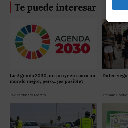
Te puede interesar
La Agenda 2030, un proyecto para un
Dulce vega
mundo mejor, pero...¿es posible?
Javier Yubero Morato
Amparo Rodrígu