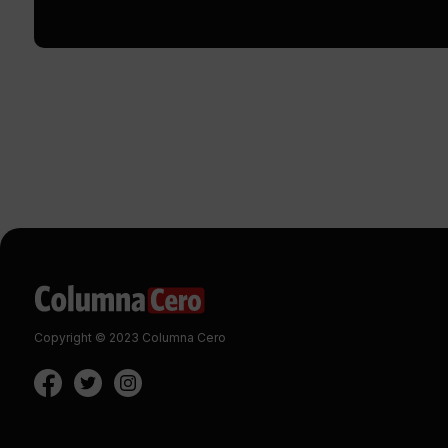
Copyright © 2023 Columna Cero