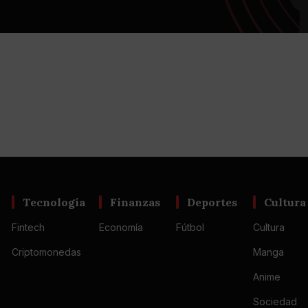
Tecnología
Finanzas
Deportes
Cultura
Fintech
Economía
Fútbol
Cultura
Criptomonedas
Manga
Anime
Sociedad