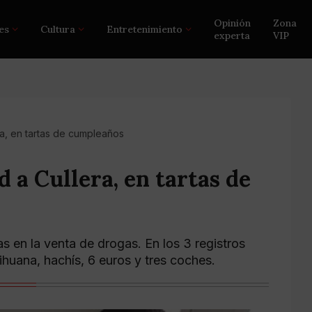
Opinión
Zona
es
Cultura
Entretenimiento
experta
VIP
a, en tartas de cumpleaños
 a Cullera, en tartas de
s en la venta de drogas. En los 3 registros
ihuana, hachís, 6 euros y tres coches.