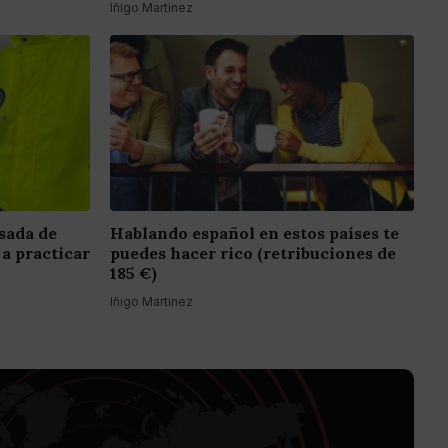
Iñigo Martinez
sada de
Hablando español en estos países te
 a practicar
puedes hacer rico (retribuciones de
185 €)
Iñigo Martinez