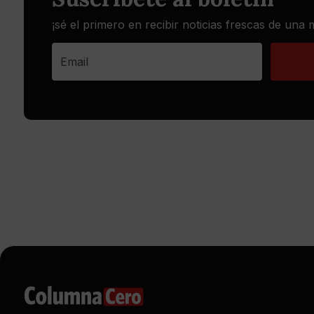
¡sé el primero en recibir noticias frescas de una