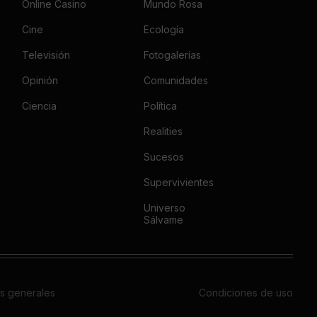
Online Casino
Mundo Rosa
Cine
Ecología
Televisión
Fotogalerías
Opinión
Comunidades
Ciencia
Política
Realities
Sucesos
Supervivientes
Universo
Sálvame
s generales
Condiciones de uso