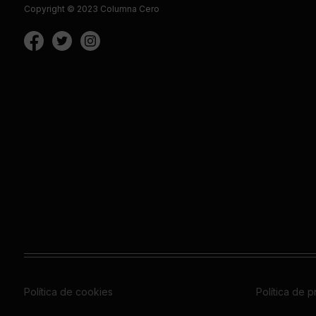
Copyright © 2023 Columna Cero
Política de cookies
Política de 