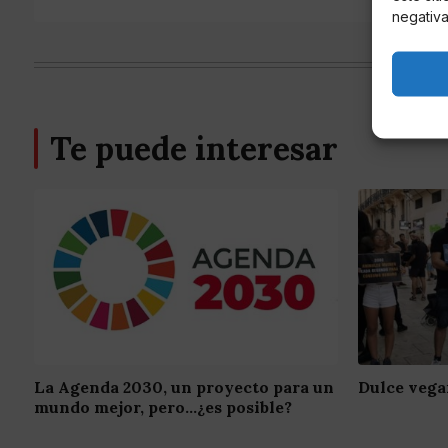
negativa
Te puede interesar
La Agenda 2030, un proyecto para un
Dulce vega
mundo mejor, pero...¿es posible?