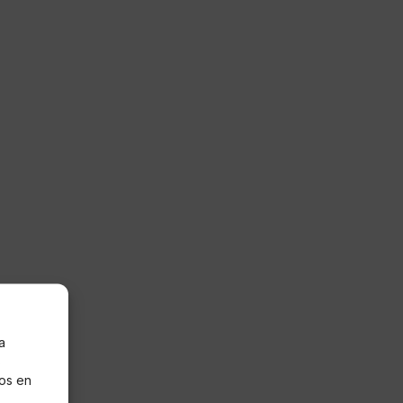
a
s
os en