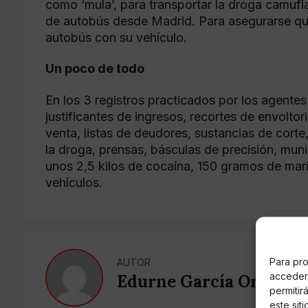
como ‘mula’, para transportar la droga camufl
de autobús desde Madrid. Para asegurarse que
autobús con su vehículo.
Un poco de todo
En los 3 registros practicados por los agente
justificantes de ingresos, recortes de envoltori
venta, listas de deudores, sustancias de corte,
la droga, prensas, básculas de precisión, munic
unos 2,5 kilos de cocaína, 150 gramos de mar
vehículos.
Para pro
AUTOR
acceder 
Edurne García Ordóñez
permitir
este sit