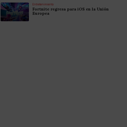
Entretenimiento
Fortnite regresa para iOS en la Unión
Europea