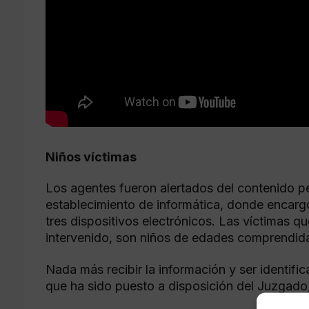
Niños víctimas
Los agentes fueron alertados del contenido p
establecimiento de informática, donde encarg
tres dispositivos electrónicos. Las víctimas qu
intervenido, son niños de edades comprendidas
Nada más recibir la información y ser identifi
que ha sido puesto a disposición del Juzgado,