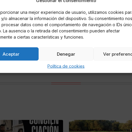
Gestionar el consentimiento
comprobó que en sus archivos se encontraban
 un marcado carácter sexual.
porcionar una mejor experiencia de usuario, utilizamos cookies par
y/o almacenar la información del dispositivo. Su consentimiento no
á procesar datos como el comportamiento de navegación o IDs únic
io. La ausencia o la retirada del consentimiento pueden afectar
mente a ciertas características y funciones.
Aceptar
Denegar
Ver preferen
Política de cookies