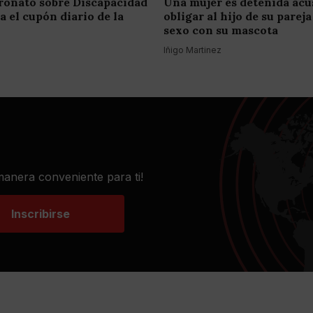
tronato sobre Discapacidad
Una mujer es detenida acu
 el cupón diario de la
obligar al hijo de su pareja
sexo con su mascota
Iñigo Martinez
 manera conveniente para ti!
Inscribirse