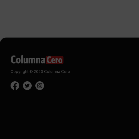
Copyright © 2023 Columna Cero