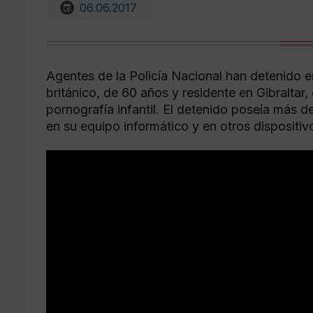
06.06.2017
Agentes de la Policía Nacional han detenido 
británico, de 60 años y residente en Gibraltar
pornografía infantil. El detenido poseía más d
en su equipo informático y en otros dispositiv