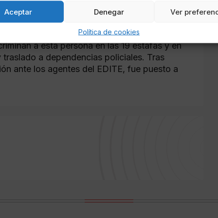
orias tristes para dar pena y evitar que lo
 lo necesitaba para mantener a sus hijos,
Aceptar
Denegar
Ver preferen
Política de cookies
riminan a esta persona en las 19 estafas y en
y traslado a dependencias policiales. Tras
ión ante los agentes del EDITE, fue puesto a