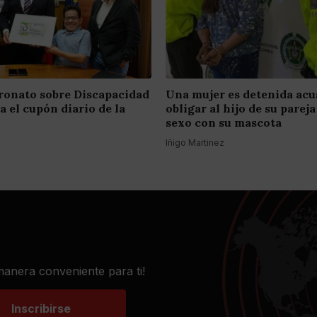
tronato sobre Discapacidad
Una mujer es detenida acu
 el cupón diario de la
obligar al hijo de su pareja
sexo con su mascota
Iñigo Martinez
 manera conveniente para ti!
Inscribirse