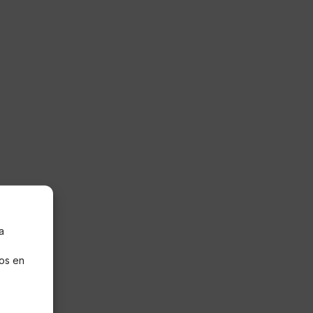
a
s
os en