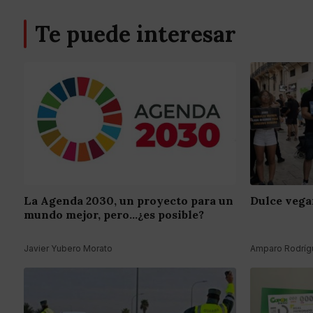
Te puede interesar
La Agenda 2030, un proyecto para un
Dulce vega
mundo mejor, pero...¿es posible?
Javier Yubero Morato
Amparo Rodrígu