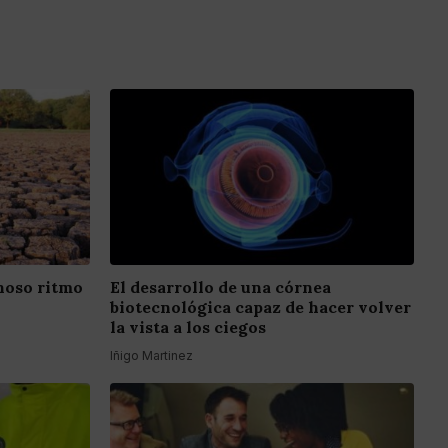
inoso ritmo
El desarrollo de una córnea
biotecnológica capaz de hacer volver
la vista a los ciegos
Iñigo Martinez