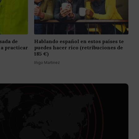
sada de
Hablando español en estos países te
 a practicar
puedes hacer rico (retribuciones de
185 €)
Iñigo Martinez