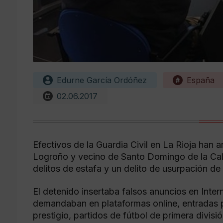
Edurne García Ordóñez
España
02.06.2017
Efectivos de la Guardia Civil en La Rioja han 
Logroño y vecino de Santo Domingo de la Cal
delitos de estafa y un delito de usurpación de
El detenido insertaba falsos anuncios en Int
demandaban en plataformas online, entradas p
prestigio, partidos de fútbol de primera divi