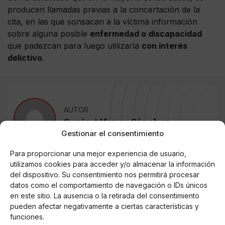
producen llamadas previas a la concertación de la
cita, en las que sonsacan a la víctima información
sobre alguna posible
enfermedad o discapacidad
que padezcan para luego utilizarla
con interés
delictivo
.
AUTOR
Sonia Alfonso Sánchez
Gestionar el consentimiento
Para proporcionar una mejor experiencia de usuario,
utilizamos cookies para acceder y/o almacenar la información
Noticias relacionadas
del dispositivo. Su consentimiento nos permitirá procesar
datos como el comportamiento de navegación o IDs únicos
Online Casino
Mejores Cripto Casinos Online en
en este sitio. La ausencia o la retirada del consentimiento
Colombia 2025: Bitcoin Casinos
pueden afectar negativamente a ciertas características y
funciones.